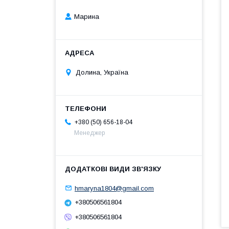
Марина
Долина, Україна
+380 (50) 656-18-04
Менеджер
hmaryna1804@gmail.com
+380506561804
+380506561804