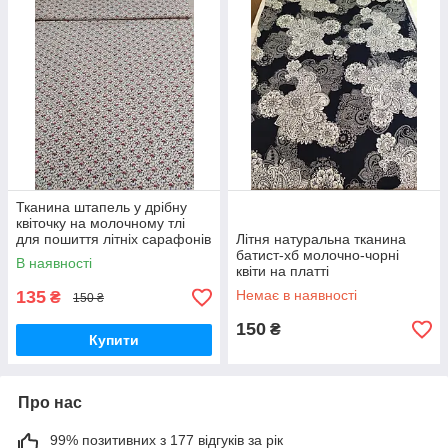
Тканина штапель у дрібну
квіточку на молочному тлі
для пошиття літніх сарафонів
Літня натуральна тканина
і сукав
батист-хб молочно-чорні
В наявності
квіти на платті
135
Немає в наявності
₴
150 ₴
150
₴
Купити
Про нас
99% позитивних з 177 відгуків за рік