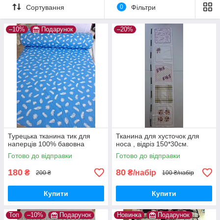
Сортування
0
Фільтри
–10%
Подарунок
–20%
Турецька тканина тик для
Тканина для хусточок для
наперців 100% бавовна
носа , відріз 150*30см.
Готово до відправки
Готово до відправки
180
80
₴
₴/набір
200 ₴
100 ₴/набір
Купити
Купити
Топ
–10%
Подарунок
Новинка
Подарунок