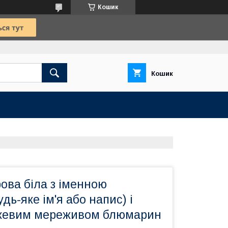
Кошик
Кошик
ова біла з іменною
дь-яке ім'я або напис) і
жевим мереживом блюмарин