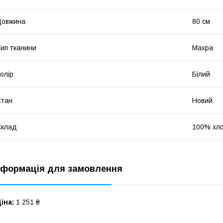
Довжина
80 см
ип тканини
Махра
олір
Білий
Стан
Новий
Склад
100% хло
нформація для замовлення
іна:
1 251 ₴