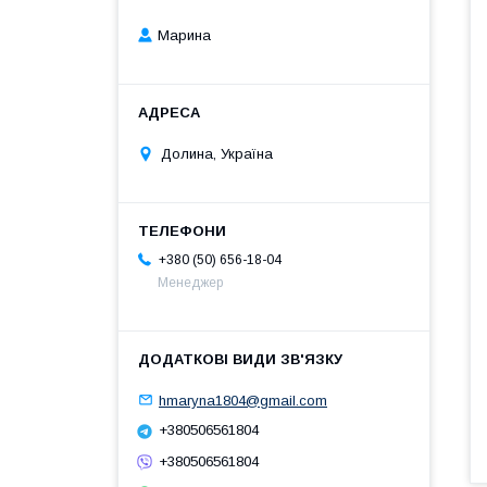
Марина
Долина, Україна
+380 (50) 656-18-04
Менеджер
hmaryna1804@gmail.com
+380506561804
+380506561804