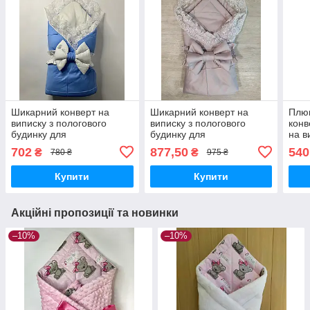
Шикарний конверт на
Шикарний конверт на
Плю
виписку з пологового
виписку з пологового
конве
будинку для
будинку для
на в
новонародженого з
новонароджених із
буди
702
877,50
540
₴
₴
780 ₴
975 ₴
бантом, гумкою,
бантом, гумкою,
мереживом для хлопчика
мереживом для дівчинки
Купити
Купити
сатиновий
або хлопчика
Акційні пропозиції та новинки
–10%
–10%