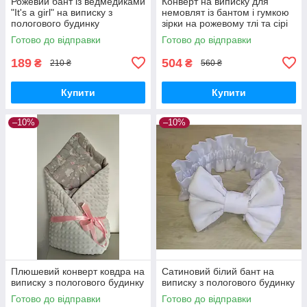
Рожевий бант із ведмедиками
Конверт на виписку для
"It's a girl" на виписку з
немовлят із бантом і гумкою
пологового будинку
зірки на рожевому тлі та сірі
зигзаги для дівчинки
Готово до відправки
Готово до відправки
189
504
₴
₴
210 ₴
560 ₴
Купити
Купити
–10%
–10%
Плюшевий конверт ковдра на
Сатиновий білий бант на
виписку з пологового будинку
виписку з пологового будинку
Готово до відправки
Готово до відправки