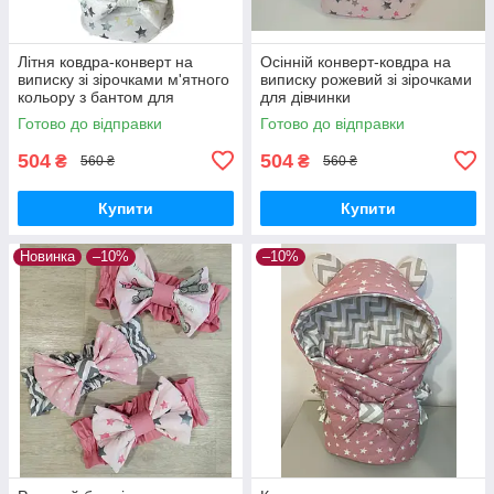
Літня ковдра-конверт на
Осінній конверт-ковдра на
виписку зі зірочками м'ятного
виписку рожевий зі зірочками
кольору з бантом для
для дівчинки
хлопчиків і дівчаток
Готово до відправки
Готово до відправки
504
504
₴
₴
560 ₴
560 ₴
Купити
Купити
Новинка
–10%
–10%