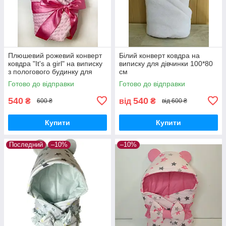
Плюшевий рожевий конверт
Білий конверт ковдра на
ковдра "It's a girl" на виписку
виписку для дівчинки 100*80
з пологового будинку для
см
дівчинки
Готово до відправки
Готово до відправки
540
540
₴
від
₴
600 ₴
від 600 ₴
Купити
Купити
Последний
–10%
–10%