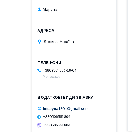
Марина
Долина, Україна
+380 (50) 656-18-04
Менеджер
hmaryna1804@gmail.com
+380506561804
+380506561804