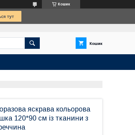
Кошик
Кошик
оразова яскрава кольорова
ка 120*90 см із тканини з
реччина