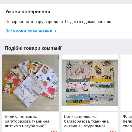
Умови повернення
Повернення товару впродовж 14 днів за домовленістю
Всі умови повернення
Подібні товари компанії
Велика пелюшка
Велика пелюшка
Флан
багаторазова тканинна
багаторазова тканинна
пел
дитяча з натуральної
дитяча з натуральної
спо
турецької тканини 120*90
турецької тканини 120*90
ново