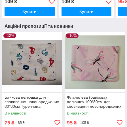
109
109
95
₴
₴
см кольорова Туреччина
см кольорова
бабк
дівч
Купити
Купити
Акційні пропозиції та новинки
–12%
–10%
Байкова пелюшка для
Фланелева (байкова)
сповивання новонароджених
пелюшка 100*80см для
80*80см Туреччина
сповивання новонароджених
рожева з бабками Туреччина
В наявності
В наявності
для дівчинки
75
95
₴
₴
85 ₴
105 ₴