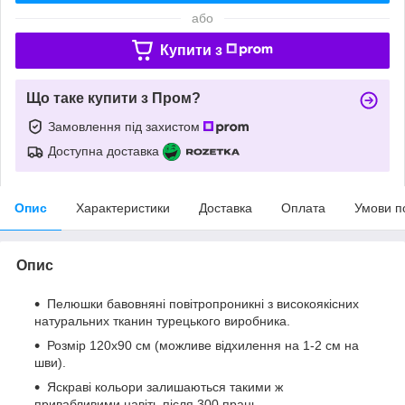
або
Купити з
Що таке купити з Пром?
Замовлення під захистом
Доступна доставка
Опис
Характеристики
Доставка
Оплата
Умови п
Опис
Пелюшки бавовняні повітропроникні з високоякісних
натуральних тканин турецького виробника.
Розмір 120х90 см (можливе відхилення на 1-2 см на
шви).
Яскраві кольори залишаються такими ж
привабливими навіть після 300 прань.