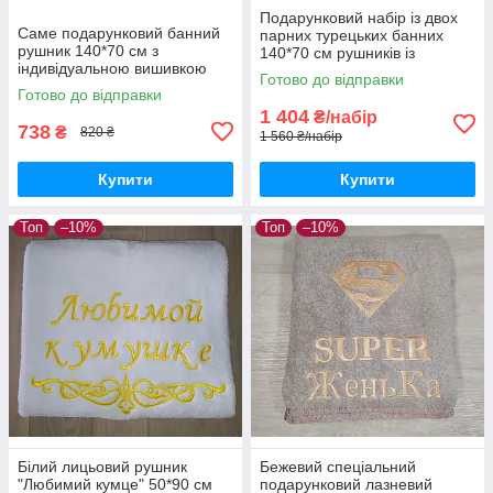
Подарунковий набір із двох
Саме подарунковий банний
парних турецьких банних
рушник 140*70 см з
140*70 см рушників із
індивідуальною вишивкою
вишивкою під замовлення
Готово до відправки
для бабусі та дідуся
Готово до відправки
1 404
₴/набір
738
₴
820 ₴
1 560 ₴/набір
Купити
Купити
Топ
–10%
Топ
–10%
Білий лицьовий рушник
Бежевий спеціальний
"Любимий кумце" 50*90 см
подарунковий лазневий