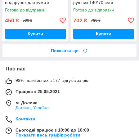
подарунок для куми з
рушник 140*70 см з
індивідуальною вишивкою під
вишивкою значок супермена
Готово до відправки
Готово до відправки
замовлення
та написами "SUPER
Женька"
450
702
₴
₴
500 ₴
780 ₴
Купити
Купити
Показати ще
Про нас
99% позитивних з 177 відгуків за рік
Працює з 25.05.2021
м. Долина
Долина, Україна
Контакти
Сьогодні працює з 10:00 до 18:00
Показати весь графік роботи