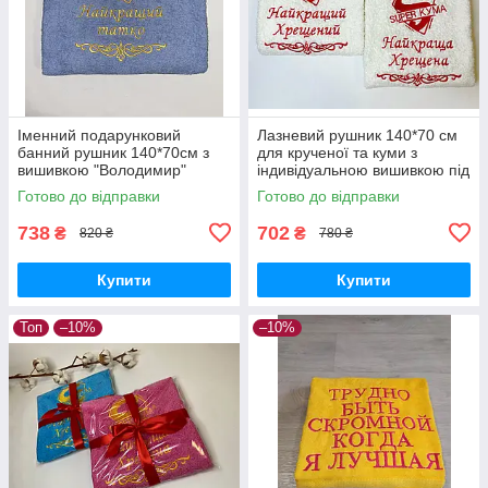
Іменний подарунковий
Лазневий рушник 140*70 см
банний рушник 140*70см з
для крученої та куми з
вишивкою "Володимир"
індивідуальною вишивкою під
короною і вензелем
замовлення
Готово до відправки
Готово до відправки
738
702
₴
₴
820 ₴
780 ₴
Купити
Купити
Топ
–10%
–10%