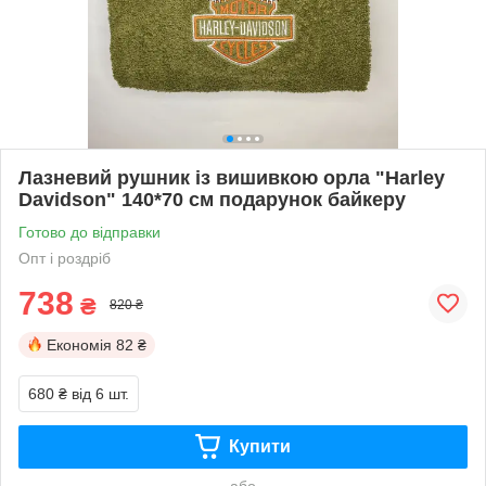
Лазневий рушник із вишивкою орла "Harley
Davidson" 140*70 см подарунок байкеру
Готово до відправки
Опт і роздріб
738
₴
820 ₴
Економія
82 ₴
680 ₴
від 6 шт.
Купити
або