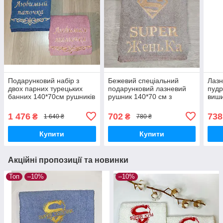
Подарунковий набір з
Бежевий спеціальний
Лазн
двох парних турецьких
подарунковий лазневий
пудр
банних 140*70см рушників
рушник 140*70 см з
виши
із вишивкою під
вишивкою значок
квіт
замовлення для мами і
супермена та написами
1 476
702
738
₴
₴
1 640 ₴
780 ₴
тата
"SUPER Женька"
Купити
Купити
Акційні пропозиції та новинки
Топ
–10%
–10%