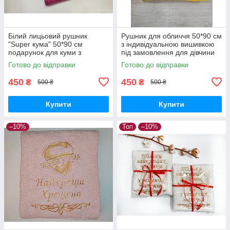
Білий лицьовий рушник
Рушник для обличчя 50*90 см
"Super кума" 50*90 см
з індивідуальною вишивкою
подарунок для куми з
під замовлення для дівчини
індивідуальною вишивкою під
на подарунок
Готово до відправки
Готово до відправки
замовлення
450
450
₴
₴
500 ₴
500 ₴
Купити
Купити
–10%
Топ
–10%