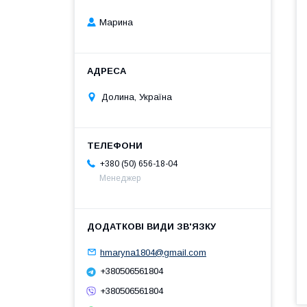
Марина
Долина, Україна
+380 (50) 656-18-04
Менеджер
hmaryna1804@gmail.com
+380506561804
+380506561804