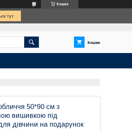
Кошик
Кошик
бличчя 50*90 см з
ною вишивкою під
для дівчини на подарунок