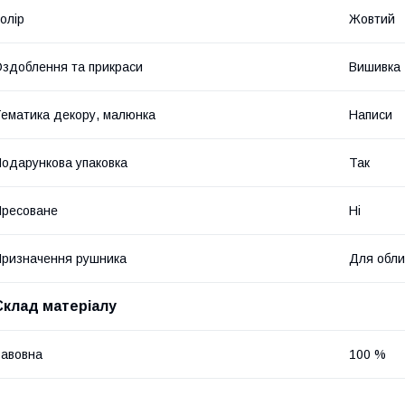
олір
Жовтий
здоблення та прикраси
Вишивка
ематика декору, малюнка
Написи
одарункова упаковка
Так
ресоване
Ні
ризначення рушника
Для обли
Склад матеріалу
авовна
100 %