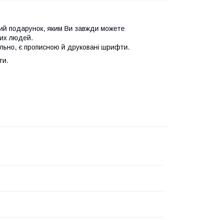
ий подарунок, яким Ви завжди можете
ких людей.
льно, є прописною й друковані шрифти.
ти.