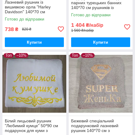
Лазневий рушник із
парних турецьких банних
вишивкою орла "Harley
140*70 см рушників із
Davidson" 140*70 см
вишивкою під замовлення
Готово до відправки
подарунок байкеру
для бабусі та дідуся
Готово до відправки
1 404
₴/набір
738
₴
820 ₴
1 560 ₴/набір
Купити
Купити
Топ
–10%
Топ
–10%
Білий лицьовий рушник
Бежевий спеціальний
"Любимий кумце" 50*90 см
подарунковий лазневий
подарунок для куми з
рушник 140*70 см з