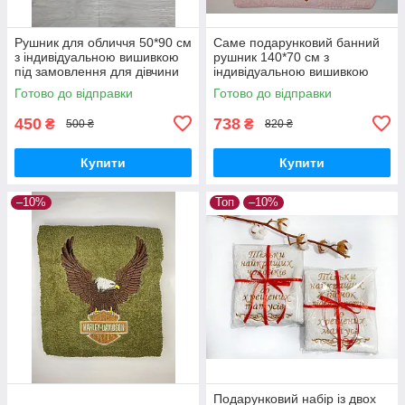
Рушник для обличчя 50*90 см
Саме подарунковий банний
з індивідуальною вишивкою
рушник 140*70 см з
під замовлення для дівчини
індивідуальною вишивкою
на подарунок
Готово до відправки
Готово до відправки
450
738
₴
₴
500 ₴
820 ₴
Купити
Купити
–10%
Топ
–10%
Подарунковий набір із двох