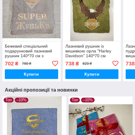
Бежевий спеціальний
Лазневий рушник із
Лазн
подарунковий лазневий
вишивкою орла "Harley
пудр
рушник 140*70 см з
Davidson" 140*70 см
виши
вишивкою значок
подарунок байкеру
квіт
702
738
738
₴
₴
780 ₴
820 ₴
супермена та написами
"SUPER Женька"
Купити
Купити
Акційні пропозиції та новинки
Топ
–10%
Топ
–10%