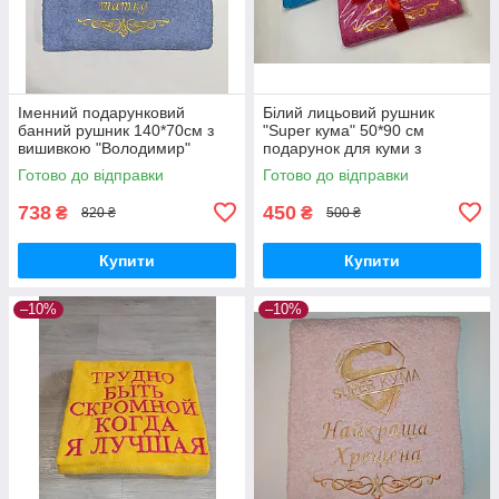
Іменний подарунковий
Білий лицьовий рушник
банний рушник 140*70см з
"Super кума" 50*90 см
вишивкою "Володимир"
подарунок для куми з
короною і вензелем
індивідуальною вишивкою під
Готово до відправки
Готово до відправки
замовлення
738
450
₴
₴
820 ₴
500 ₴
Купити
Купити
–10%
–10%