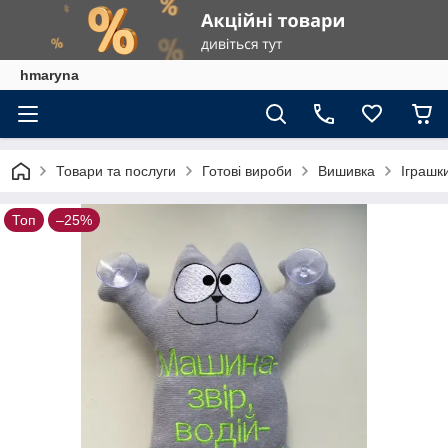
hmaryna
Товари та послуги
Готові вироби
Вишивка
Іграшк
Топ
–25%