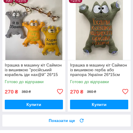
Топ
–25%
–25%
Іграшка в машину кіт Саймон
Іграшка в машину кіт Саймон
із вишивкою "російський
із вишивкою герба або
корабель іди нах@й" 26*15
прапора України 26*15см
см
Готово до відправки
Готово до відправки
270
270
₴
₴
360 ₴
360 ₴
Купити
Купити
Показати ще