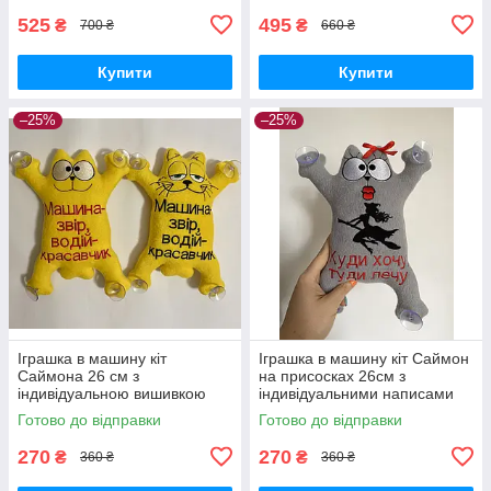
525
495
₴
₴
700 ₴
660 ₴
Купити
Купити
–25%
–25%
Іграшка в машину кіт
Іграшка в машину кіт Саймон
Саймона 26 см з
на присосках 26см з
індивідуальною вишивкою
індивідуальними написами
Готово до відправки
Готово до відправки
270
270
₴
₴
360 ₴
360 ₴