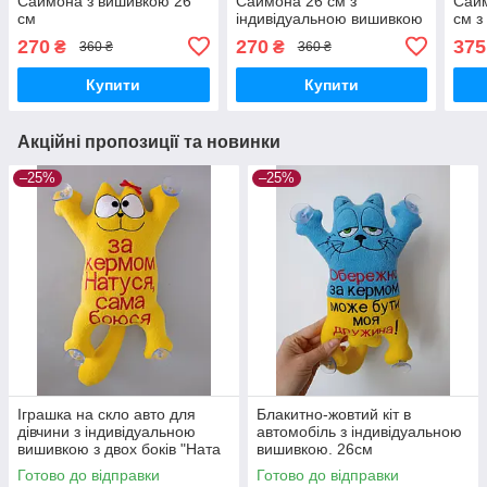
Саймона з вишивкою 26
Саймона 26 см з
Сайм
см
індивідуальною вишивкою
см з
зам
270
270
375
₴
₴
360 ₴
360 ₴
Купити
Купити
Акційні пропозиції та новинки
–25%
–25%
Іграшка на скло авто для
Блакитно-жовтий кіт в
дівчини з індивідуальною
автомобіль з індивідуальною
вишивкою з двох боків "Ната
вишивкою. 26см
рулить" 26см
Готово до відправки
Готово до відправки